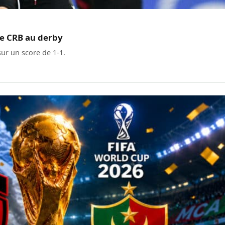
le CRB au derby
sur un score de 1-1.