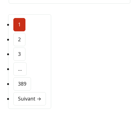
1
2
3
…
389
Suivant →