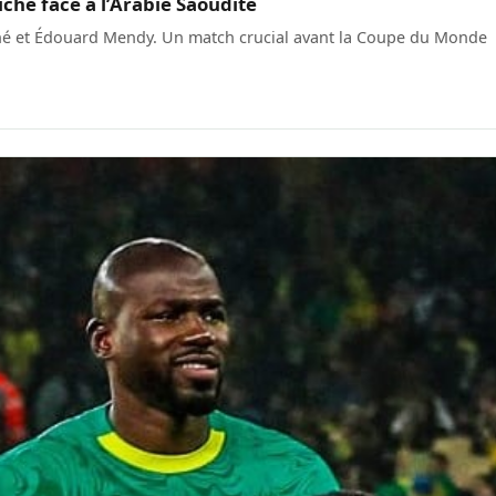
che face à l’Arabie Saoudite
ané et Édouard Mendy. Un match crucial avant la Coupe du Monde