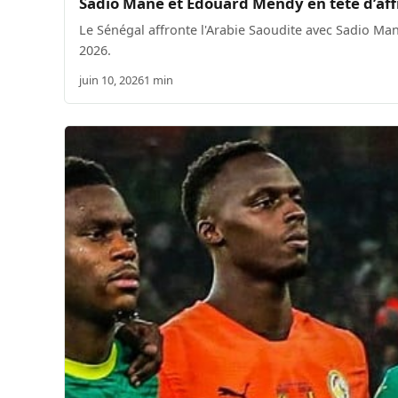
Sadio Mané et Édouard Mendy en tête d’affi
Le Sénégal affronte l'Arabie Saoudite avec Sadio M
2026.
juin 10, 2026
1 min