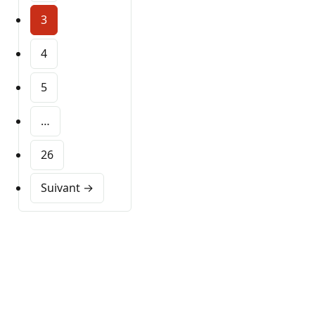
3
4
5
…
26
Suivant →