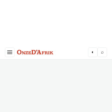
Aller au contenu principal
◐
⌕