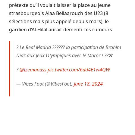
prétexte qu’il voulait laisser la place au jeune
strasbourgeois Alaa Bellaarouch des U23 (8
sélections mais plus appelé depuis mars), le
gardien d’Al-Hilal aurait démenti ces rumeurs.
? Le Real Madrid ?????? la participation de Brahim
Diaz aux Jeux Olympiques avec le Maroc ! ??❌
?️
@Izemanass
pic.twitter.com/6dd4E1w4QW
— Vibes Foot (@VibesFoot)
June 18, 2024