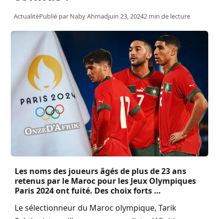
Actualité
Publié par
Naby Ahmad
juin 23, 2024
2 min de lecture
Les noms des joueurs âgés de plus de 23 ans
retenus par le Maroc pour les Jeux Olympiques
Paris 2024 ont fuité. Des choix forts …
Le sélectionneur du Maroc olympique, Tarik