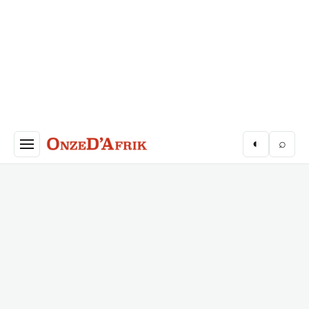
Aller au contenu principal
◐
⌕