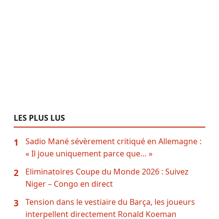
LES PLUS LUS
Sadio Mané sévèrement critiqué en Allemagne :
1
« Il joue uniquement parce que… »
Eliminatoires Coupe du Monde 2026 : Suivez
2
Niger – Congo en direct
Tension dans le vestiaire du Barça, les joueurs
3
interpellent directement Ronald Koeman