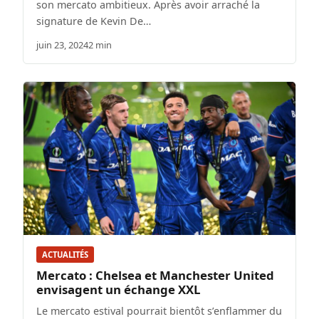
son mercato ambitieux. Après avoir arraché la
signature de Kevin De…
juin 23, 2024
2 min
ACTUALITÉS
Mercato : Chelsea et Manchester United
envisagent un échange XXL
Le mercato estival pourrait bientôt s’enflammer du