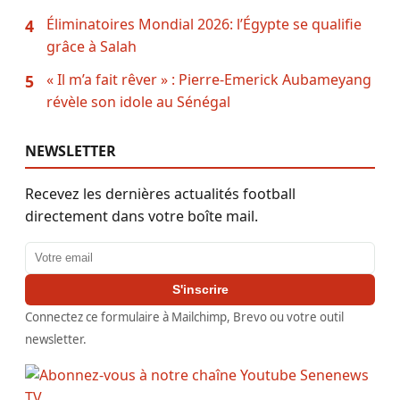
Éliminatoires Mondial 2026: l’Égypte se qualifie
4
grâce à Salah
« Il m’a fait rêver » : Pierre-Emerick Aubameyang
5
révèle son idole au Sénégal
NEWSLETTER
Recevez les dernières actualités football
directement dans votre boîte mail.
Adresse email
S'inscrire
Connectez ce formulaire à Mailchimp, Brevo ou votre outil
newsletter.