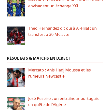
envisagent un échange XXL
Theo Hernandez dit oui à Al-Hilal : un
transfert à 30 M€ acté
RÉSULTATS & MATCHS EN DIRECT
Mercato : Anis Hadj Moussa et les
rumeurs Newcastle
José Peseiro : un entraîneur portugais
en quête de l’Algérie