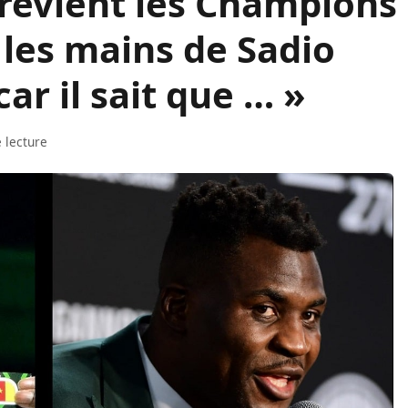
révient les Champions
 les mains de Sadio
r il sait que … »
 lecture