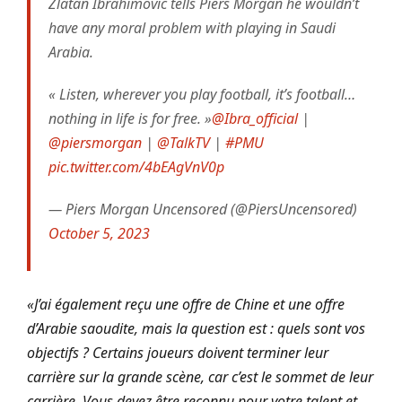
Zlatan Ibrahimović tells Piers Morgan he wouldn’t
have any moral problem with playing in Saudi
Arabia.
« Listen, wherever you play football, it’s football…
nothing in life is for free. »
@Ibra_official
|
@piersmorgan
|
@TalkTV
|
#PMU
pic.twitter.com/4bEAgVnV0p
— Piers Morgan Uncensored (@PiersUncensored)
October 5, 2023
«J’ai également reçu une offre de Chine et une offre
d’Arabie saoudite, mais la question est : quels sont vos
objectifs ? Certains joueurs doivent terminer leur
carrière sur la grande scène, car c’est le sommet de leur
carrière. Vous devez être reconnu pour votre talent et