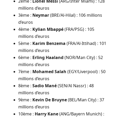
2ème :
Lionel Messi
(ARG/Inter Miami) : 128
millions d’euros
3ème :
Neymar
(BRE/Al-Hilal) : 106 millions
d’euros
4ème :
Kylian Mbappé
(FRA/PSG) : 105
millions d’euros
5ème :
Karim Benzema
(FRA/Al-Ittihad) : 101
millions d’euros
6ème :
Erling Haaland
(NOR/Man City) : 52
millions d’euros
7ème :
Mohamed Salah
(EGY/Liverpool) : 50
millions d’euros
8ème :
Sadio Mané
(SEN/Al Nassr) : 48
millions d’euros
9ème :
Kevin De Bruyne
(BEL/Man City) : 37
millions d’euros
10ème :
Harry Kane
(ANG/Bayern Munich) :