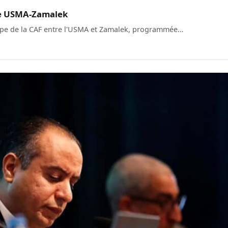
ale USMA-Zamalek
Coupe de la CAF entre l'USMA et Zamalek, programmée…