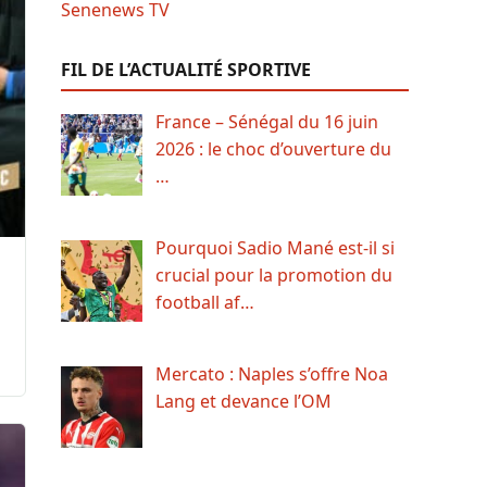
FIL DE L’ACTUALITÉ SPORTIVE
France – Sénégal du 16 juin
2026 : le choc d’ouverture du
…
Pourquoi Sadio Mané est-il si
crucial pour la promotion du
football af…
Mercato : Naples s’offre Noa
Lang et devance l’OM