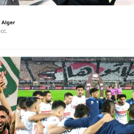
à Alger
 CC.