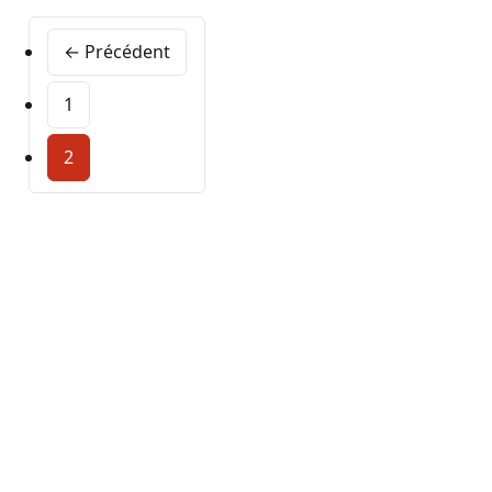
← Précédent
1
2