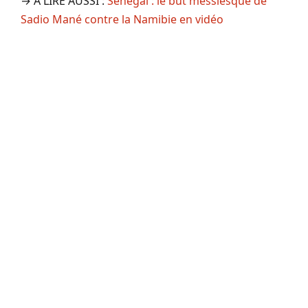
→ A LIRE AUSSI :
Sénégal : le but messiesque de
Sadio Mané contre la Namibie en vidéo