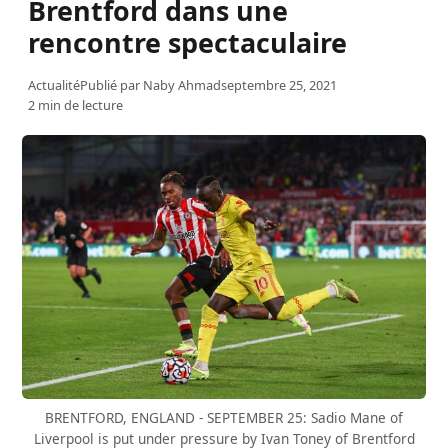
Brentford dans une
rencontre spectaculaire
Actualité
Publié par
Naby Ahmad
septembre 25, 2021
2 min de lecture
BRENTFORD, ENGLAND - SEPTEMBER 25: Sadio Mane of
Liverpool is put under pressure by Ivan Toney of Brentford