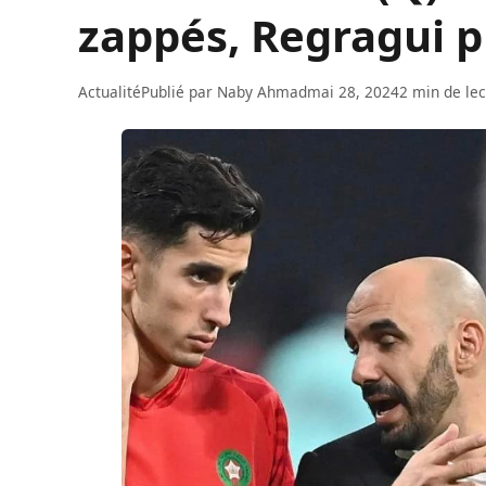
zappés, Regragui pu
Actualité
Publié par
Naby Ahmad
mai 28, 2024
2 min de le