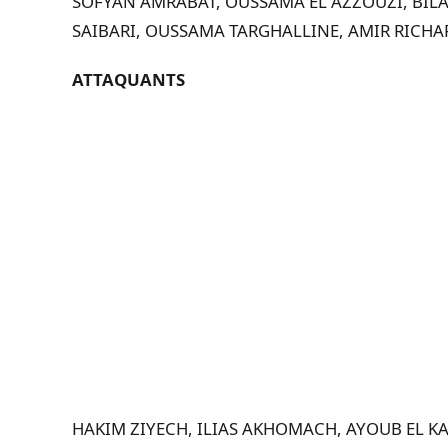
SOFYAN AMRABAT,
OUSSAMA EL AZZOUZI,
BIL
SAIBARI,
OUSSAMA TARGHALLINE,
AMIR RICH
ATTAQUANTS
HAKIM ZIYECH,
ILIAS AKHOMACH,
AYOUB EL K