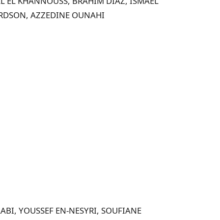
AL EL KHANNOUSS,
BRAHIM DIAZ,
ISMAEL
ARDSON,
AZZEDINE OUNAHI
AABI,
YOUSSEF EN-NESYRI,
SOUFIANE