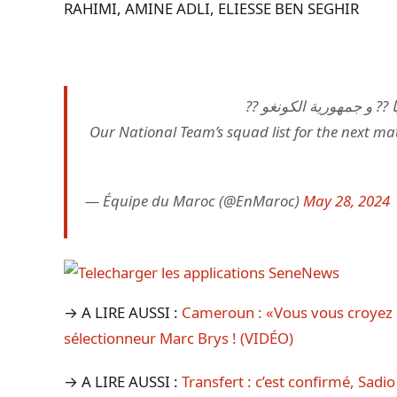
RAHIMI,
AMINE ADLI,
ELIESSE BEN SEGHIR
بيا ?? و جمهورية الكونغو
— Équipe du Maroc (@EnMaroc)
May 28, 2024
→ A LIRE AUSSI :
Cameroun : «Vous vous croyez o
sélectionneur Marc Brys ! (VIDÉO)
→ A LIRE AUSSI :
Transfert : c’est confirmé, Sadi