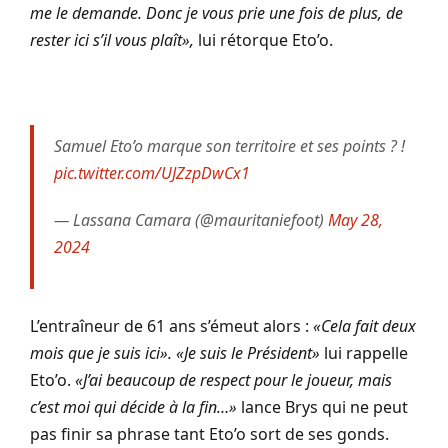
me le demande. Donc je vous prie une fois de plus, de
rester ici s’il vous plaît
»,
lui rétorque Eto’o.
Samuel Eto’o marque son territoire et ses points ? !
pic.twitter.com/UJZzpDwCx1
— Lassana Camara (@mauritaniefoot)
May 28,
2024
L’entraîneur de 61 ans s’émeut alors :
«
Cela fait deux
mois que je suis ici
». «
Je suis le Président
»
lui rappelle
Eto’o.
«
J’ai beaucoup de respect pour le joueur, mais
c’est moi qui décide à la fin…
»
lance Brys qui ne peut
pas finir sa phrase tant Eto’o sort de ses gonds.