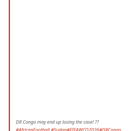
DR Congo may end up losing the case! ??
#AfricanFootball
#Sudan
#FIFAWCQ2026
#DRCongo