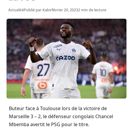
Actualité
Publié par
Kabir
février 20, 2023
2 min de lecture
Buteur face à Toulouse lors de la victoire de
Marseille 3 – 2,
le défenseur congolais
Chancel
Mbemba
avertit le
PSG
pour le titre.