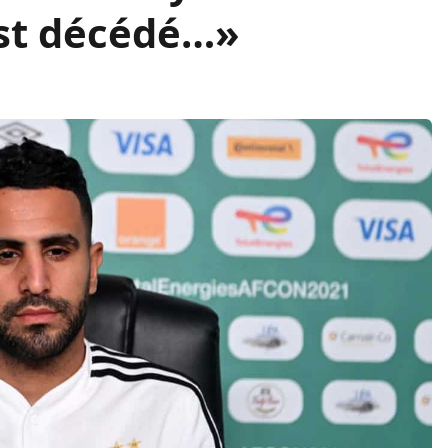
st décédé…»