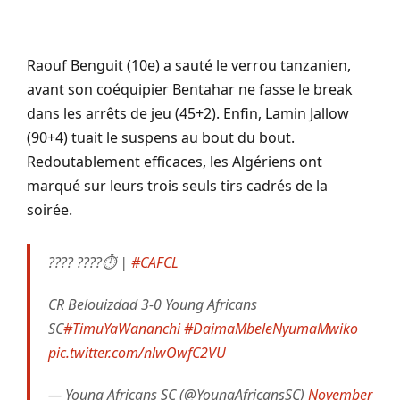
Raouf Benguit (10e) a sauté le verrou tanzanien,
avant son coéquipier Bentahar ne fasse le break
dans les arrêts de jeu (45+2). Enfin, Lamin Jallow
(90+4) tuait le suspens au bout du bout.
Redoutablement efficaces, les Algériens ont
marqué sur leurs trois seuls tirs cadrés de la
soirée.
???? ????⏱️ |
#CAFCL
CR Belouizdad 3-0 Young Africans
SC
#TimuYaWananchi
#DaimaMbeleNyumaMwiko
pic.twitter.com/nlwOwfC2VU
— Young Africans SC (@YoungAfricansSC)
November