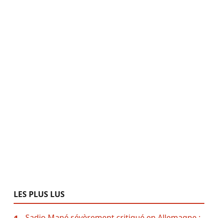
LES PLUS LUS
Sadio Mané sévèrement critiqué en Allemagne :