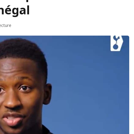
énégal
ecture