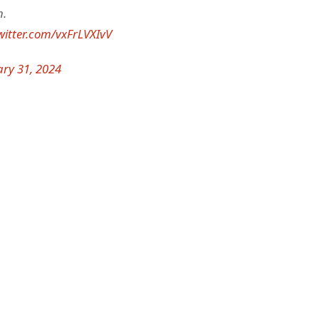
h.
twitter.com/vxFrLVXIvV
ry 31, 2024