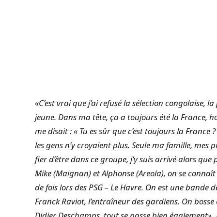
«C’est vrai que j’ai refusé la sélection congolaise, l
jeune. Dans ma tête, ça a toujours été la France, h
me disait : « Tu es sûr que c’est toujours la Franc
les gens n’y croyaient plus. Seule ma famille, mes p
fier d’être dans ce groupe, j’y suis arrivé alors qu
Mike (Maignan) et Alphonse (Areola), on se connaît 
de fois lors des PSG – Le Havre. On est une bande d
Franck Raviot, l’entraîneur des gardiens. On boss
Didier Deschamps, tout se passe bien également»
,