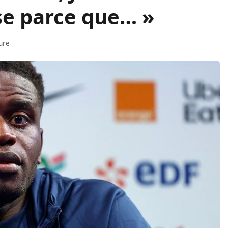
se parce que… »
ure