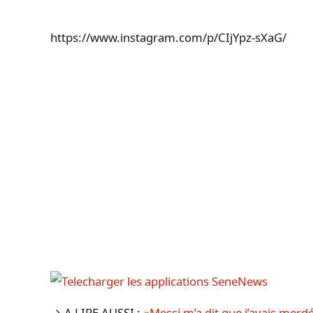
https://www.instagram.com/p/CIjYpz-sXaG/
→ A LIRE AUSSI :
«Messi m’a dit que j’avais merd