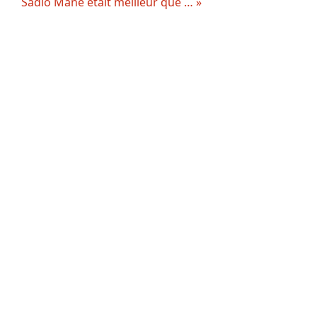
Sadio Mané était meilleur que … »