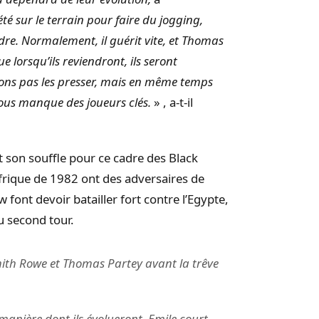
été sur le terrain pour faire du jogging,
dre.
Normalement, il guérit vite, et Thomas
lorsqu’ils reviendront, ils seront
ons pas les presser, mais en même temps
 nous manque des joueurs
clés
.
» ,
a-t-il
 son souffle pour ce cadre des Black
frique de 1982 ont des adversaires de
w
font devoir batailler fort contre l’Egypte,
u second tour.
Smith Rowe et Thomas Partey avant la trêve
 manière dont ils évolueront. Emile court