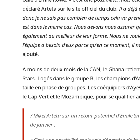
déclaré
Arteta
sur le site officiel du club.
Il a déjà 
donc je ne sais pas combien de temps cela va pren
est dans le même cas.
Nous devons nous assurer que 
également au meilleur de leur forme.
Nous ne voul
l’équipe a besoin d’eux parce qu’en ce moment, il
ajouté.
A
moins
de deux mois de la CAN, le Ghana retient
Stars.
Logés dans le groupe B, les champions d’A
taille en phase de groupes.
Les coéquipiers d’
Aye
le Cap-Vert et le Mozambique, pour se qualifier a
?️ Mikel Arteta sur un retour potentiel d’Emile 
de janvier :
« C’est une possibilité mais cela dépendra de la