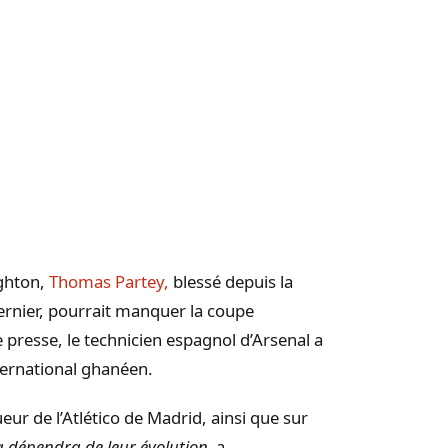
ghton
,
Thomas
Partey
,
blessé depuis la
dernier, pourrait manquer la coupe
presse, le technicien espagnol d’Arsenal a
ternational
ghanéen
.
ueur de l’
Atlético
de Madrid, ainsi que sur
la dépendra de leur évolution,
a