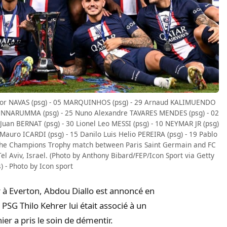
eylor NAVAS (psg) - 05 MARQUINHOS (psg) - 29 Arnaud KALIMUENDO
 DONNARUMMA (psg) - 25 Nuno Alexandre TAVARES MENDES (psg) - 02
Juan BERNAT (psg) - 30 Lionel Leo MESSI (psg) - 10 NEYMAR JR (psg)
 Mauro ICARDI (psg) - 15 Danilo Luis Helio PEREIRA (psg) - 19 Pablo
 the Champions Trophy match between Paris Saint Germain and FC
el Aviv, Israel. (Photo by Anthony Bibard/FEP/Icon Sport via Getty
 - Photo by Icon sport
 à Everton, Abdou Diallo est annoncé en
 PSG Thilo Kehrer lui était associé à un
er a pris le soin de démentir.