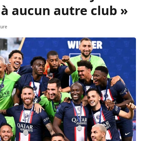
à aucun autre club »
ture