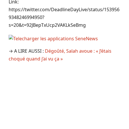
Link:
https://twitter.com/DeadlineDayLive/status/153956
9348246994950?
s=20&t=92JBepTxUcp2VAKLkSeBmg
→ A LIRE AUSSI :
Dégoûté, Salah avoue : « J’étais
choqué quand j’ai vu ça »