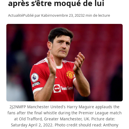
après s’être moqué de lui
Actualité
Publié par
Kabir
novembre 23, 2023
2 min de lecture
2J2NMFP Manchester United's Harry Maguire applauds the
fans after the final whistle during the Premier League match
at Old Trafford, Greater Manchester, UK. Picture date:
Saturday April 2, 2022. Photo credit should read: Anthony