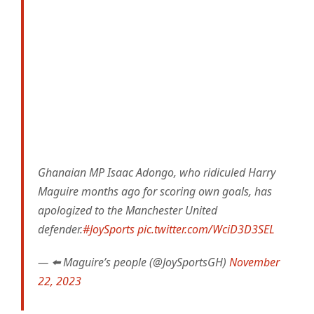
Ghanaian MP Isaac Adongo, who ridiculed Harry
Maguire months ago for scoring own goals, has
apologized to the Manchester United
defender.
#JoySports
pic.twitter.com/WciD3D3SEL
— ⬅️ Maguire’s people (@JoySportsGH)
November
22, 2023