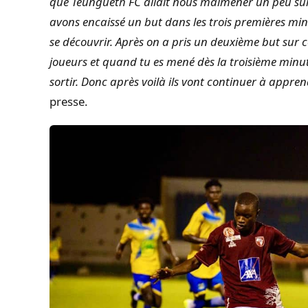
que Teungueth FC allait nous malmener un peu sur
avons encaissé un but dans les trois premières minu
se découvrir. Après on a pris un deuxième but sur co
joueurs et quand tu es mené dès la troisième minut
sortir. Donc après voilà ils vont continuer à appre
presse.