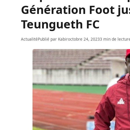
Génération Foot jus
Teungueth FC
Actualité
Publié par
Kabir
octobre 24, 2023
3 min de lectur