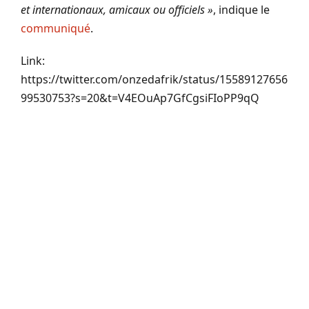
et internationaux, amicaux ou officiels »
, indique le
communiqué
.
Link:
https://twitter.com/onzedafrik/status/15589127656
99530753?s=20&t=V4EOuAp7GfCgsiFIoPP9qQ