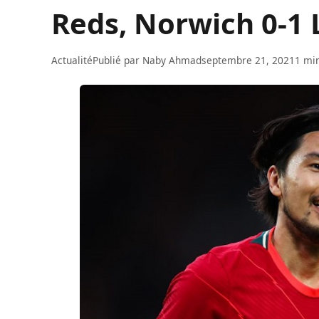
Reds, Norwich 0-1 
Actualité
Publié par
Naby Ahmad
septembre 21, 2021
1 min