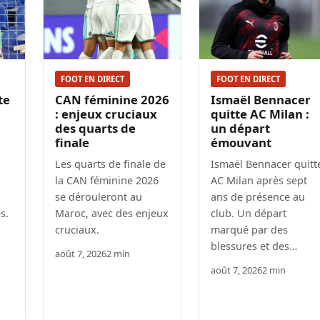
FOOT EN DIRECT
FOOT EN DIRECT
te
CAN féminine 2026
Ismaël Bennacer
: enjeux cruciaux
quitte AC Milan :
des quarts de
un départ
finale
émouvant
Les quarts de finale de
Ismaël Bennacer quitt
la CAN féminine 2026
AC Milan après sept
se dérouleront au
ans de présence au
s.
Maroc, avec des enjeux
club. Un départ
cruciaux.
marqué par des
blessures et des…
août 7, 2026
2 min
août 7, 2026
2 min