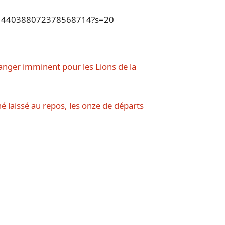
tus/1440388072378568714?s=20
anger imminent pour les Lions de la
é laissé au repos, les onze de départs