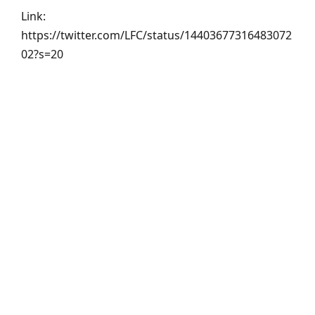
Link:
https://twitter.com/LFC/status/14403677316483072
02?s=20