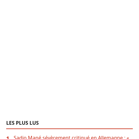
LES PLUS LUS
Sadio Mané sévèrement critiqué en Allemagne : «
1