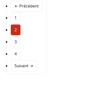
← Précédent
1
2
3
4
Suivant →