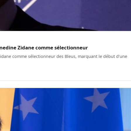
Zinedine Zidane comme sélectionneur
Zidane comme sélectionneur des Bleus, marquant le début d'une