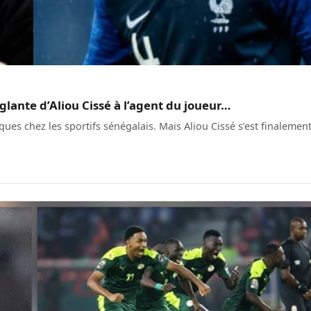
lante d’Aliou Cissé à l’agent du joueur…
es chez les sportifs sénégalais. Mais Aliou Cissé s’est finalemen