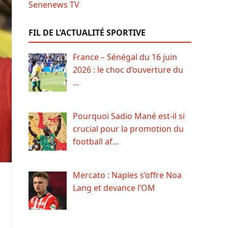
FIL DE L’ACTUALITÉ SPORTIVE
France – Sénégal du 16 juin
2026 : le choc d’ouverture du
…
Pourquoi Sadio Mané est-il si
crucial pour la promotion du
football af…
Mercato : Naples s’offre Noa
Lang et devance l’OM