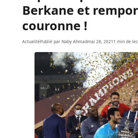
Berkane et rempor
couronne !
Actualité
Publié par
Naby Ahmad
mai 28, 2021
1 min de le