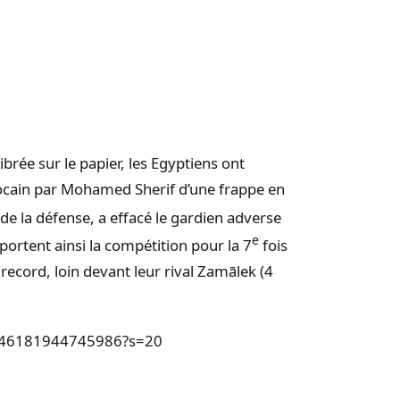
ibrée sur le papier, les Egyptiens ont
rocain par Mohamed Sherif d’une frappe en
e la défense, a effacé le gardien adverse
e
portent ainsi la compétition pour la 7
fois
 record, loin devant leur rival Zamālek (4
98346181944745986?s=20