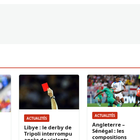
ACTUALITÉS
ACTUALITÉS
Angleterre –
Libye : le derby de
Sénégal : les
Tripoli interrompu
compositions
après de violents