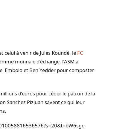
 celui à venir de Jules Koundé, le
FC
 comme monnaie d’échange. l’ASM a
reel Embolo et Ben Yedder pour composter
millions d’euros pour céder le patron de la
 Sanchez Pizjuan savent ce qui leur
ns.
1552010058816536576?s=20&t=bW6sgq-