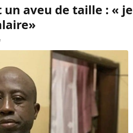
un aveu de taille : « je
alaire»
e