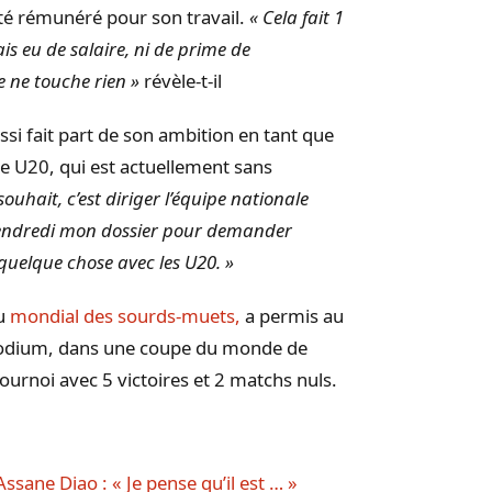
été rémunéré pour son travail.
« Cela fait 1
ais eu de salaire, ni de prime de
e ne
touche rien
»
révèle-t-il
ssi fait part de son ambition en tant que
le
U20
, qui est actuellement sans
ouhait, c’est diriger l’équipe nationale
 vendredi mon dossier pour demander
 quelque chose avec les
U20
.
»
du
mondial des sourds-muets,
a permis au
 podium, dans une coupe du monde de
ournoi avec 5 victoires et 2 matchs nuls.
Assane Diao : « Je pense qu’il est … »