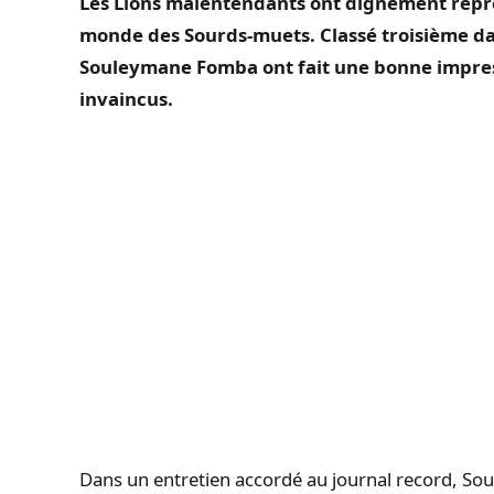
Les Lions malentendants ont dignement repré
monde des Sourds-muets.
Classé
troisième da
Souleymane Fomba ont fait une bonne impressi
invaincus.
Dans un entretien accordé au journal record, So