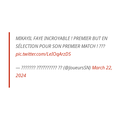
MIKAYIL FAYE INCROYABLE ! PREMIER BUT EN
SÉLECTION POUR SON PREMIER MATCH ! ???
pic.twitter.com/LeIOqArzDS
— ??????? ??́??́?????? ?? (@JoueursSN)
March 22,
2024