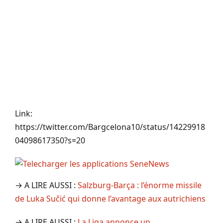
Link:
https://twitter.com/Bargcelona10/status/14229918
04098617350?s=20
→ A LIRE AUSSI :
Salzburg-Barça : l’énorme missile
de Luka Sučić qui donne l’avantage aux autrichiens
→ A LIRE AUSSI :
La Liga annonce un