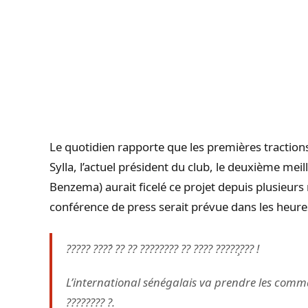
Le quotidien rapporte que les premières traction
Sylla, l’actuel président du club, le deuxième me
Benzema) aurait ficelé ce projet depuis plusieurs 
conférence de press serait prévue dans les heures 
????? ????́ ?? ?? ???????? ?? ???? ?????̧??? !
L’international sénégalais va prendre les comma
???????? ?.