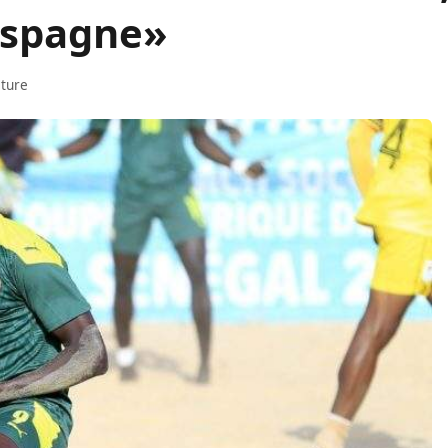
 Espagne»
cture