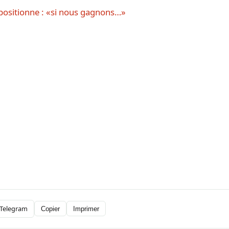
positionne : «si nous gagnons…»
Telegram
Copier
Imprimer