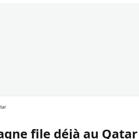
atar
agne file déjà au Qatar