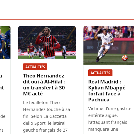
ACTUALITÉS
ACTUALITÉS
a
Theo Hernandez
dit oui à Al-Hilal :
Real Madrid :
nt
un transfert à 30
Kylian Mbappé
M€ acté
forfait face à
Pachuca
Le feuilleton Theo
Victime d’une gastro-
Hernandez touche à sa
entérite aiguë,
 de
fin. Selon La Gazzetta
l’attaquant français
dello Sport, le latéral
manquera une
ns
gauche français de 27