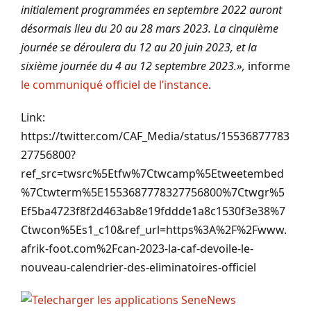
initialement programmées en septembre 2022 auront
désormais lieu du 20 au 28 mars 2023. La cinquième
journée se déroulera du 12 au 20 juin 2023, et la
sixième journée du 4 au 12 septembre 2023.»,
informe
le communiqué officiel de l’instance
.
Link:
https://twitter.com/CAF_Media/status/15536877783
27756800?
ref_src=twsrc%5Etfw%7Ctwcamp%5Etweetembed
%7Ctwterm%5E1553687778327756800%7Ctwgr%5
Ef5ba4723f8f2d463ab8e19fddde1a8c1530f3e38%7
Ctwcon%5Es1_c10&ref_url=https%3A%2F%2Fwww.
afrik-foot.com%2Fcan-2023-la-caf-devoile-le-
nouveau-calendrier-des-eliminatoires-officiel