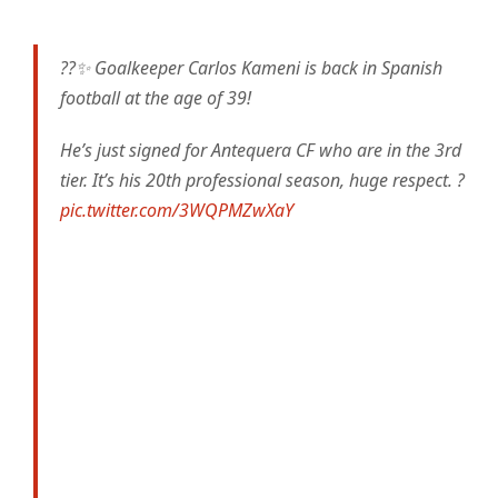
??✨ Goalkeeper Carlos Kameni is back in Spanish
football at the age of 39!
He’s just signed for Antequera CF who are in the 3rd
tier. It’s his 20th professional season, huge respect. ?
pic.twitter.com/3WQPMZwXaY