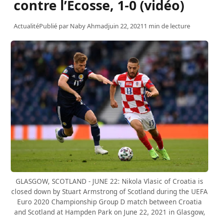
contre l’Ecosse, 1-0 (vidéo)
Actualité
Publié par
Naby Ahmad
juin 22, 2021
1 min de lecture
GLASGOW, SCOTLAND - JUNE 22: Nikola Vlasic of Croatia is
closed down by Stuart Armstrong of Scotland during the UEFA
Euro 2020 Championship Group D match between Croatia
and Scotland at Hampden Park on June 22, 2021 in Glasgow,