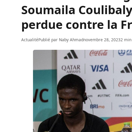
Soumaila Coulibaly
perdue contre la F
Actualité
Publié par
Naby Ahmad
novembre 28, 2023
2 min