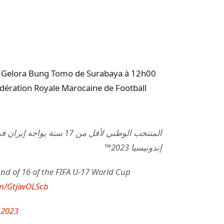
e Gelora Bung Tomo de Surabaya à 12h00
ération Royale Marocaine de Football
إندونيسيا 2023™
nd of 16 of the FIFA U-17 World Cup
om/GtjiwOLScb
 2023