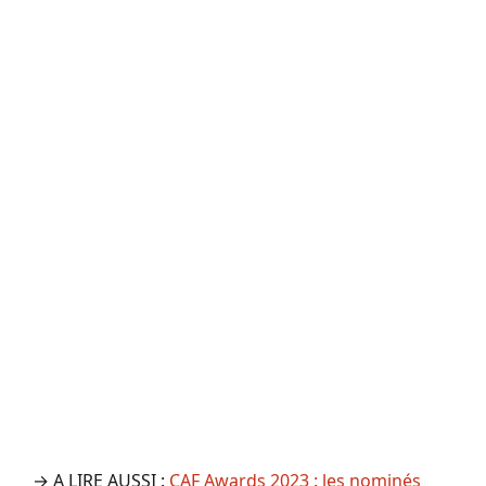
→ A LIRE AUSSI :
CAF Awards 2023 : les nominés