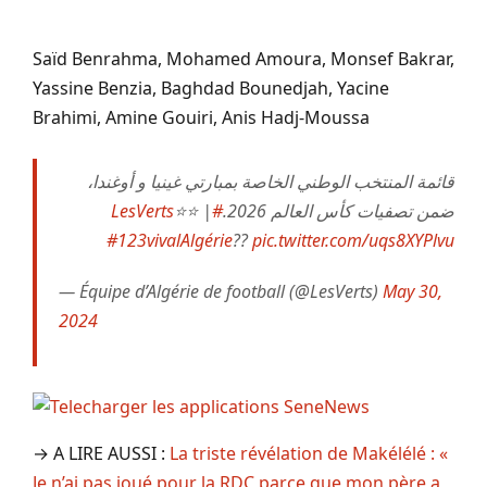
Saïd Benrahma, Mohamed Amoura, Monsef Bakrar,
Yassine Benzia, Baghdad Bounedjah, Yacine
Brahimi, Amine Gouiri, Anis Hadj-Moussa
قائمة المنتخب الوطني الخاصة بمبارتي غينيا و أوغندا،
⭐⭐ |
#LesVerts
ضمن تصفيات كأس العالم 2026.
#123vivalAlgérie
??
pic.twitter.com/uqs8XYPlvu
— Équipe d’Algérie de football (@LesVerts)
May 30,
2024
→ A LIRE AUSSI :
La triste révélation de Makélélé : «
Je n’ai pas joué pour la RDC parce que mon père a