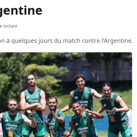
gentine
e lecture
on à quelques jours du match contre l'Argentine.